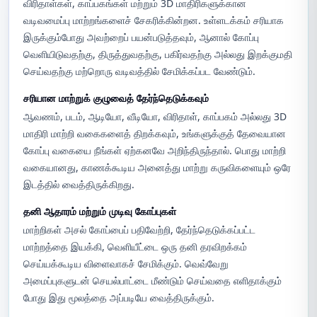
விரிதாள்கள், காப்பகங்கள் மற்றும் 3D மாதிரிகளுக்கான
வடிவமைப்பு மாற்றங்களைச் சேகரிக்கின்றன. உள்ளடக்கம் சரியாக
இருக்கும்போது அவற்றைப் பயன்படுத்தவும், ஆனால் கோப்பு
வெளியிடுவதற்கு, திருத்துவதற்கு, பகிர்வதற்கு அல்லது இறக்குமதி
செய்வதற்கு மற்றொரு வடிவத்தில் சேமிக்கப்பட வேண்டும்.
சரியான மாற்றுக் குழுவைத் தேர்ந்தெடுக்கவும்
ஆவணம், படம், ஆடியோ, வீடியோ, விரிதாள், காப்பகம் அல்லது 3D
மாதிரி மாற்றி வகைகளைத் திறக்கவும், உங்களுக்குத் தேவையான
கோப்பு வகையை நீங்கள் ஏற்கனவே அறிந்திருந்தால். பொது மாற்றி
வகையானது, காணக்கூடிய அனைத்து மாற்று கருவிகளையும் ஒரே
இடத்தில் வைத்திருக்கிறது.
தனி ஆதாரம் மற்றும் முடிவு கோப்புகள்
மாற்றிகள் அசல் கோப்பைப் பதிவேற்றி, தேர்ந்தெடுக்கப்பட்ட
மாற்றத்தை இயக்கி, வெளியீட்டை ஒரு தனி தரவிறக்கம்
செய்யக்கூடிய விளைவாகச் சேமிக்கும். வெவ்வேறு
அமைப்புகளுடன் செயல்பாட்டை மீண்டும் செய்வதை எளிதாக்கும்
போது இது மூலத்தை அப்படியே வைத்திருக்கும்.