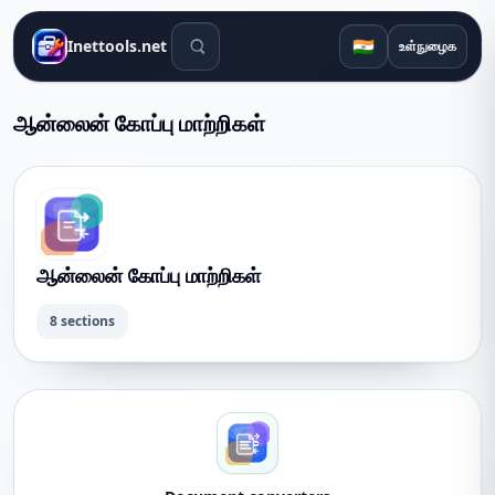
தேடல் கருவிகள்
🇮🇳
Inettools.net
உள்நுழைக
ஆன்லைன் கோப்பு மாற்றிகள்
ஆன்லைன் கோப்பு மாற்றிகள்
8 sections