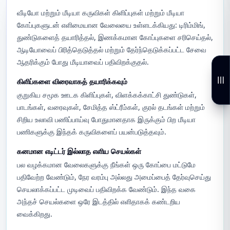
வீடியோ மற்றும் மீடியா கருவிகள் கிளிப்புகள் மற்றும் மீடியா
கோப்புகளுடன் எளிமையான வேலையை உள்ளடக்கியது: டிரிம்மிங்,
துண்டுகளைத் தயாரித்தல், இணக்கமான கோப்புகளை சரிசெய்தல்,
ஆடியோவைப் பிரித்தெடுத்தல் மற்றும் தேர்ந்தெடுக்கப்பட்ட சேவை
ஆதரிக்கும் போது மீடியாவைப் பதிவிறக்குதல்.
கிளிப்களை விரைவாகத் தயாரிக்கவும்
குறுகிய சமூக ஊடக கிளிப்புகள், விளக்கக்காட்சி துண்டுகள்,
பாடங்கள், வரைவுகள், சேமித்த ஸ்ட்ரீம்கள், குரல் தடங்கள் மற்றும்
சிறிய உலாவி பணிப்பாய்வு போதுமானதாக இருக்கும் பிற மீடியா
பணிகளுக்கு இந்தக் கருவிகளைப் பயன்படுத்தவும்.
கனமான எடிட்டர் இல்லாத எளிய செயல்கள்
பல வழக்கமான வேலைகளுக்கு நீங்கள் ஒரு கோப்பை மட்டுமே
பதிவேற்ற வேண்டும், நேர வரம்பு அல்லது அமைப்பைத் தேர்வுசெய்து
செயலாக்கப்பட்ட முடிவைப் பதிவிறக்க வேண்டும். இந்த வகை
அந்தச் செயல்களை ஒரே இடத்தில் எளிதாகக் கண்டறிய
வைக்கிறது.